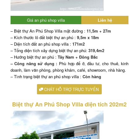
Giá an phú shop villa
Liên hệ
– Biệt thự An Phú Shop Villa mặt đường :
11,5m + 27m
– Kích thước lô đất biệt thự an phú :
9,5m x 18m
– Diện tích đất an phú shop villa :
171m2
– Tổng diện tích xây dựng biệt thự an phú:
319,4m2
– Hướng biệt thự an phú :
Tây Nam + Đông Bắc
– Công năng sử dụng :
Phù hợp để ở, đầu tư, cho thuê, kinh
doanh, làm văn phòng, phòng khám, café, showroom, nhà hàng.
– Tình trạng biệt thự an phú shop villa :
Còn hàng
CHÁT HỖ TRỢ TRỰC TUYẾN
Biệt thự An Phú Shop Villa diện tích 202m2