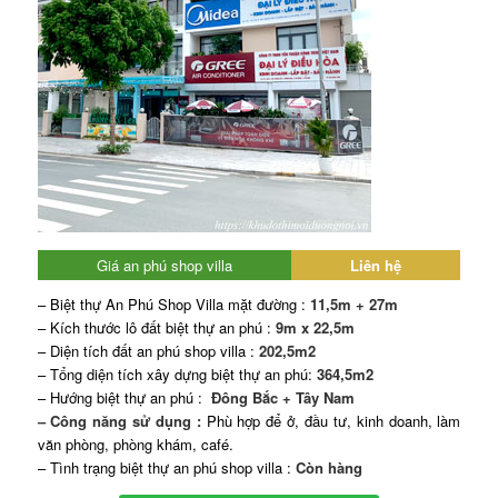
Giá an phú shop villa
Liên hệ
– Biệt thự An Phú Shop Villa mặt đường :
11,5m + 27m
– Kích thước lô đất biệt thự an phú :
9m x 22,5m
– Diện tích đất an phú shop villa :
202,5m2
– Tổng diện tích xây dựng biệt thự an phú:
364,5m2
– Hướng biệt thự an phú :
Đông Bắc + Tây Nam
– Công năng sử dụng :
Phù hợp để ở, đầu tư, kinh doanh, làm
văn phòng, phòng khám, café.
– Tình trạng biệt thự an phú shop villa :
Còn hàng