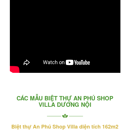
CÁC MẪU BIỆT THỰ AN PHÚ SHOP
VILLA DƯƠNG NỘI
Biệt thự An Phú Shop Villa diện tích 162m2