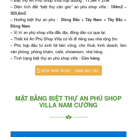
– Biệt thự An Phú Shop Villa mặt đường :
11,5m + 27m
– Diện tích đất “biệt thự căn góc” an phú shop villa :
184m2 –
303,6m2
– Hướng biệt thự an phú :
Đông Bắc + Tây Nam + Tây Bắc +
Đông Nam
– Vị trí an phú shop villa đắc địa, đông dân cư qua lại.
– Thiết kế An Phú Shop Villa có lối đi riêng sau nhà rộng 5m
– Phù hợp đầu tư sinh lời bền vững, cho thuê, kinh doanh, làm
văn phòng, phòng khám, café, showroom, nhà hàng.
– Tình trạng biệt thự an phú shop villa :
Còn hàng
XEM NHÀ NGAY : 0968.667.355
MẶT BẰNG BIỆT THỰ AN PHÚ SHOP
VILLA NAM CƯỜNG