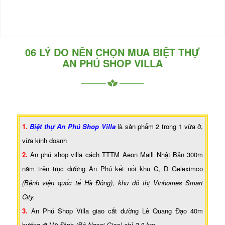
06 LÝ DO NÊN CHỌN MUA BIỆT THỰ
AN PHÚ SHOP VILLA
1.
Biệt thự An Phú Shop Villa
là sản phẩm 2 trong 1 vừa ở,
vừa kinh doanh
2.
An phú shop villa cách TTTM Aeon Maill Nhật Bản 300m
nằm trên trục đường An Phú kết nối khu C, D Geleximco
(Bệnh viện quốc tế Hà Đông), khu đô thị Vinhomes Smart
City.
3.
An Phú Shop Villa giao cắt đường Lê Quang Đạo 40m
hướng đi Mỹ Đình
(Bộ Ngoại Giao) chỉ 2,8 km