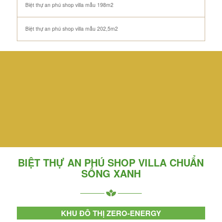
Biệt thự an phú shop villa mẫu 198m2
Biệt thự an phú shop villa mẫu 202,5m2
DANH SÁCH QUỸ CĂN
CHUYỂN NHƯỢNG GIÁ RẺ
LIÊN HỆ NGAY : 0968.667.355
BIỆT THỰ AN PHÚ SHOP VILLA CHUẨN
SỐNG XANH
KHU ĐÔ THỊ ZERO-ENERGY