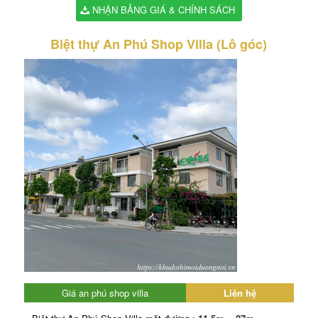
NHẬN BẢNG GIÁ & CHÍNH SÁCH
Biệt thự An Phú Shop Villa
(Lô góc)
Giá an phú shop villa
Liên hệ