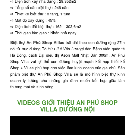
⇨ Diện tích xây nhà dựng : 28,352m2
⇨ Tổng số căn biệt thự : 246 căn
⇨ Thiết kế biệt thự : 3 tầng, 1 tum
⇨ Mật độ xây dựng : 45%
⇨ Diện tích đất biệt thự : 162 – 303,6m2
⇨ Thời gian bàn giao : Nhận nhà ngay
Biệt thự An Phú Shop Villas
trải dài theo con đường rộng 27m
nối từ trục đường Tố Hữu
(Lê Văn Lương)
đến Bệnh viên quốc tế
Hà Đông, cách Đại siêu thị Aeon Mall Nhật Bản 300m. An Phú
Shop Villa với lợi thế con đường huyệt mạch kết hợp thiết kế
Shop + Villas phù hợp cho việc làm kinh doanh của gia chủ. Sản
phẩm biệt thự An Phú Shop Villa sẽ là mô hình biệt thự kinh
doanh lý tưởng cho những gia đình muốn kết hợp giữa làm
thương mại và sinh sống
VIDEOS GIỚI THIỆU AN PHÚ SHOP
VILLA DƯƠNG NỘI