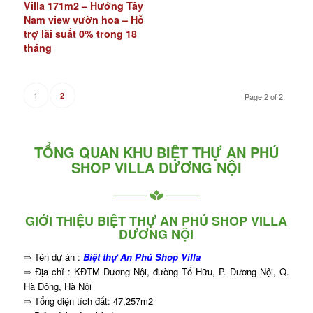
Villa 171m2 – Hướng Tây
Nam view vườn hoa – Hỗ
trợ lãi suất 0% trong 18
tháng
1
2
Page 2 of 2
TỔNG QUAN KHU BIỆT THỰ AN PHÚ
SHOP VILLA DƯƠNG NỘI
GIỚI THIỆU BIỆT THỰ AN PHÚ SHOP VILLA
DƯƠNG NỘI
⇨ Tên dự án :
Biệt thự An Phú Shop Villa
⇨ Địa chỉ : KĐTM Dương Nội, đường Tố Hữu, P. Dương Nội, Q.
Hà Đông, Hà Nội
⇨ Tổng diện tích đất: 47,257m2