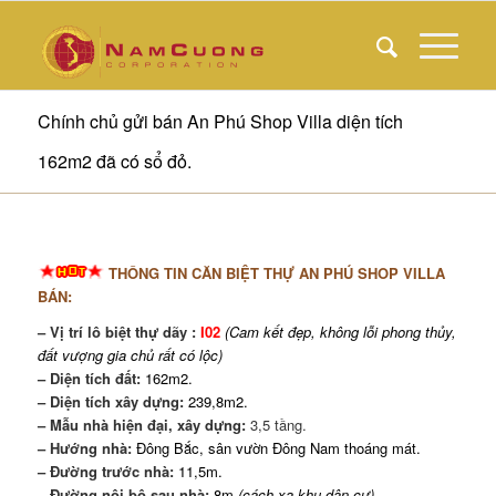
Chính chủ gửi bán An Phú Shop Villa diện tích
162m2 đã có sổ đỏ.
THÔNG TIN CĂN
BIỆT THỰ AN PHÚ SHOP VILLA
BÁN:
– Vị trí lô biệt thự dãy :
I02
(Cam kết đẹp, không lỗi phong thủy,
đất vượng gia chủ rất có lộc)
– Diện tích đất:
162m2.
– Diện tích xây dựng:
239,8m2.
– Mẫu nhà hiện đại, xây dựng:
3,5 tầng.
– Hướng nhà:
Đông Bắc, sân vườn Đông Nam thoáng mát.
– Đường trước nhà:
11,5m.
– Đường nội bộ sau nhà:
8m
(cách xa khu dân cư)