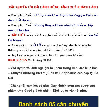
ĐẶC QUYỀN ƯU ĐÃI DÀNH RIÊNG TẶNG QUÝ KHÁCH HÀNG
– Miễn phí tư vấn:
Cơ hội đầu tư – Chọn nhà ưng ý – Các căn
đẹp nhất dự án.
– Miễn phí tư vấn:
Phong thủy – Chọn nhà hợp tuổi – Hợp
mệnh Gia chủ.
–
ĐẶC BIỆT
miễn phí: Sang tên sổ đỏ cho Quý khách –
Làm Sổ
Đỏ Nhanh.
– Chúng tôi có xe
Ô TÔ
riêng đưa đón Quý khách tại nhà tới
thăm quan và trải nghiệm dự án miễn phí 100%.
– Hãy liên hệ ngay với chúng tôi
Chuyên viên tư vấn:
0968 667 355
Mr Thắng QLDA.
– Với uy tín và kinh nghiệm lâu năm trong lĩnh vực Mua bán
+ Chuyển nhượng Biệt thự liền kề Shophouse cao cấp tại Hà
Nội.
– Chúng tôi cam kết sẽ giúp Quý khách sớm tìm được sản
phẩm ưng ý với giá tốt nhất – Dịch vụ tư vấn tốt nhất.
Danh sách 05 căn chuyển