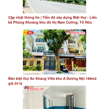
Cập nhật thông tin | Tiến độ xây dựng Biệt thự - Liền
kề Phùng Khoang khu đô thị Nam Cường, Tố Hữu
Bán biệt thự An Khang Villa khu A Dương Nội 198m2
giá 24 tỷ