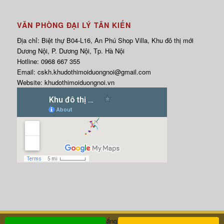
VĂN PHÒNG ĐẠI LÝ TÂN KIẾN
Địa chỉ: Biệt thự B04-L16, An Phú Shop Villa, Khu đô thị mới
Dương Nội, P. Dương Nội, Tp. Hà Nội
Hotline:
0968 667 355
Email:
cskh.khudothimoiduongnoi@gmail.com
Website:
khudothimoiduongnoi.vn
HOTLINE:
0968.667.355
(Mr. Thắng)
| © Copyright 2017 - WEBSITE