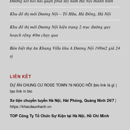
Đường kết nối hai quận phía tây nam Hà Nội thành hình
Khu đô thị mới Dương Nội – Tố Hữu, Hà Đông, Hà Nội
Khu đô thị mới Dương Nội hiện trạng 2 trục đường quy
hoạch rộng 40m chạy qua
Bán biệt thự An Khang Villa khu A Dương Nội 198m2 giá 24
tỷ
LIÊN KẾT
DỰ ÁN
CHUNG CƯ ROSE TOWN
79 NGỌC HỒI |
bio link là gì
|
tạo link in bio
Xe tiện chuyến tuyến Hà Nội, Hải Phòng, Quảng Ninh 24/7
|
https://khacdaunhanh.vn
TOP Công Ty Tổ Chức Sự Kiện tại Hà Nội, Hồ Chí Minh