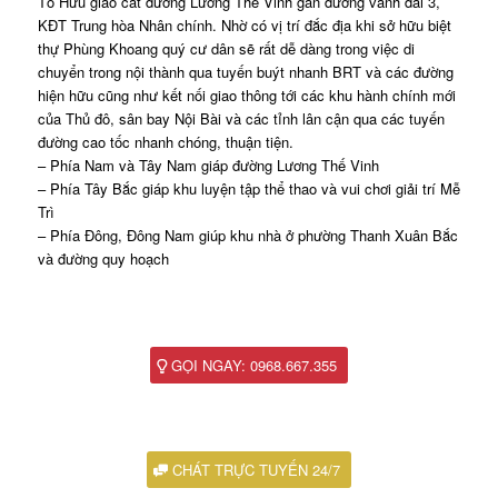
Tố Hữu giao cắt đường Lương Thế Vinh gần đường vành đai 3,
KĐT Trung hòa Nhân chính. Nhờ có vị trí đắc địa khi sở hữu biệt
thự Phùng Khoang quý cư dân sẽ rất dễ dàng trong việc di
chuyển trong nội thành qua tuyến buýt nhanh BRT và các đường
hiện hữu cũng như kết nối giao thông tới các khu hành chính mới
của Thủ đô, sân bay Nội Bài và các tỉnh lân cận qua các tuyến
đường cao tốc nhanh chóng, thuận tiện.
– Phía Nam và Tây Nam giáp đường Lương Thế Vinh
– Phía Tây Bắc giáp khu luyện tập thể thao và vui chơi giải trí Mễ
Trì
– Phía Đông, Đông Nam giúp khu nhà ở phường Thanh Xuân Bắc
và đường quy hoạch
GỌI NGAY: 0968.667.355
CHÁT TRỰC TUYẾN 24/7