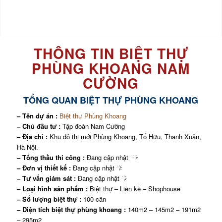
THÔNG TIN BIỆT THỰ
PHÙNG KHOANG NAM
CƯỜNG
TỔNG QUAN BIỆT THỰ PHÙNG KHOANG
– Tên dự án :
Biệt thự Phùng Khoang
– Chủ đầu tư :
Tập đoàn Nam Cường
– Địa chỉ :
Khu đô thị mới Phùng Khoang, Tố Hữu, Thanh Xuân,
Hà Nội.
– Tổng thầu thi công :
Đang cập nhật
– Đơn vị thiết kế :
Đang cập nhật
– Tư vấn giám sát :
Đang cập nhật
– Loại hình sản phẩm :
Biệt thự – Liền kề – Shophouse
– Số lượng biệt thự :
100 căn
– Diện tích biệt thự phùng khoang :
140m2 – 145m2 – 191m2
– 295m2