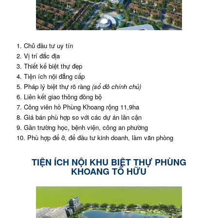
1. Chủ đầu tư uy tín
2. Vị trí đắc địa
3. Thiết kế biệt thự đẹp
4. Tiện ích nội đẳng cấp
5. Pháp lý biệt thự rõ ràng
(sổ đỏ chính chủ)
6. Liên kết giao thông đồng bộ
7. Công viên hồ Phùng Khoang rộng 11,9ha
8. Giá bán phù hợp so với các dự án lân cận
9. Gần trường học, bệnh viện, công an phường
10. Phù hợp để ở, để đầu tư kinh doanh, làm văn phòng
TIỆN ÍCH NỘI KHU BIỆT THỰ PHÙNG
KHOANG TỐ HỮU