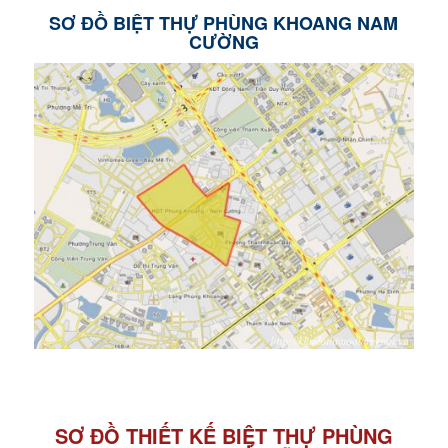
SƠ ĐỒ BIỆT THỰ PHÙNG KHOANG NAM
CƯỜNG
SƠ ĐỒ THIẾT KẾ BIỆT THỰ PHÙNG