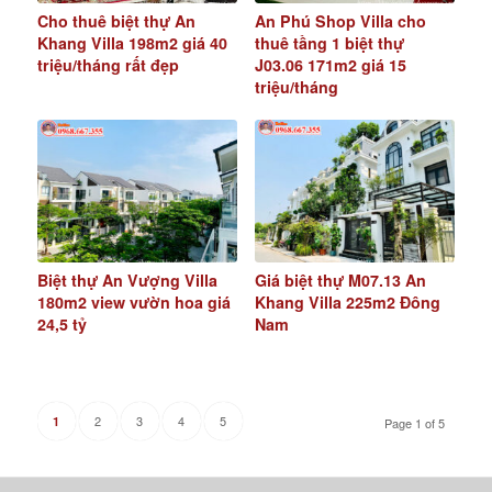
Cho thuê biệt thự An
An Phú Shop Villa cho
Khang Villa 198m2 giá 40
thuê tầng 1 biệt thự
triệu/tháng rất đẹp
J03.06 171m2 giá 15
triệu/tháng
Biệt thự An Vượng Villa
Giá biệt thự M07.13 An
180m2 view vườn hoa giá
Khang Villa 225m2 Đông
24,5 tỷ
Nam
2
3
4
5
1
Page 1 of 5