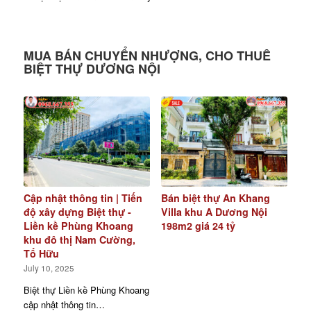
MUA BÁN CHUYỂN NHƯỢNG, CHO THUÊ
BIỆT THỰ DƯƠNG NỘI
Cập nhật thông tin | Tiến
Bán biệt thự An Khang
độ xây dựng Biệt thự -
Villa khu A Dương Nội
Liền kề Phùng Khoang
198m2 giá 24 tỷ
khu đô thị Nam Cường,
Tố Hữu
July 10, 2025
Biệt thự Liền kề Phùng Khoang
cập nhật thông tin…