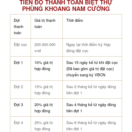
TIẾN ĐỘ THANH TOÁN BIỆT THỰ
PHÙNG KHOANG NAM CƯỜNG
Đợt
Giá trị thanh
Thời điểm
thanh
toán
toán
Đặt cọc
200.000.000
Ngay tại thời điểm ký Hợp
vnđ
đồng đặt cọc
Đợt 1
10% giá trị
Sau 15 ngày kể từ khi đặt cọc
hợp đồng
(Đã bao gồm giá trị đặt cọc)
chuyển sang ký VBCN
Đợt 2
15% giá trị
Sau 2 tháng kể từ ngày đóng
hợp đồng
tiền đợt 1
Đợt 3
20% giá trị
Sau 4 tháng kể từ ngày đóng
hợp đồng
tiền đợt 1
Đợt 4
25% giá trị
Sau 6 tháng kể từ ngày đóng
hợp đồng
tiền đợt 1