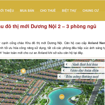
IỚI THIỆU
MUA BÁN
CHO THUÊ
BIỆT THỰ
CHUNG CƯ
 đô thị mới Dương Nội 2 – 3 phòng ngủ
 cạnh cổng chào Khu đô thị mới Dương Nội. Căn hộ cao cấp
Anland Na
inh tối ưu hóa công năng sử dụng, tất cả các phòng đều tiếp xúc ánh sáng t
” hoàn toàn mới cho cư an Anland khi sở sữu căn hộ tại đây.