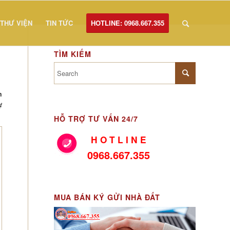
THƯ VIỆN
TIN TỨC
HOTLINE: 0968.667.355
TÌM KIẾM
m
ự
HỖ TRỢ TƯ VẤN 24/7
H O T L I N E
0968.667.355
MUA BÁN KÝ GỬI NHÀ ĐẤT