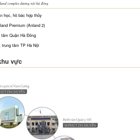
anland complex dương nội hà đông
ăn học, hồ bác hợp thủy
nland Premium (Anland 2)
g tâm Quận Hà Đông
, trung tâm TP Hà Nội
khu vực