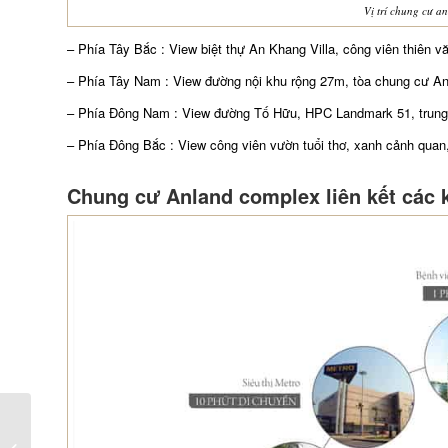
Vị trí chung cư 
– Phía Tây Bắc : View biệt thự An Khang Villa, công viên thiên v
– Phía Tây Nam : View đường nội khu rộng 27m, tòa chung cư A
– Phía Đông Nam : View đường Tố Hữu, HPC Landmark 51, trun
– Phía Đông Bắc : View công viên vườn tuổi thơ, xanh cảnh quan
Chung cư Anland complex liên kết các 
Thư viện video khu đô thị mới Dương