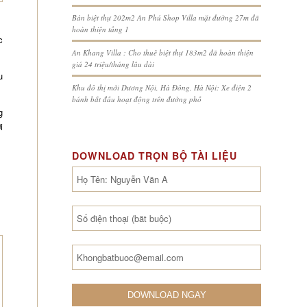
Bán biệt thự 202m2 An Phú Shop Villa mặt đường 27m đã
hoàn thiện tầng 1
c
An Khang Villa : Cho thuê biệt thự 183m2 đã hoàn thiện
giá 24 triệu/tháng lâu dài
u
Khu đô thị mới Dương Nội, Hà Đông, Hà Nội: Xe điện 2
bánh bắt đầu hoạt động trên đường phố
g
i
DOWNLOAD TRỌN BỘ TÀI LIỆU