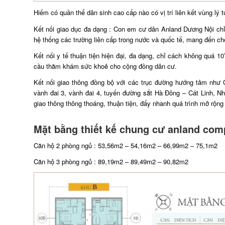
Hiếm có quần thể dân sinh cao cấp nào có vị trí liên kết vùng l
Kết nối giao dục đa dạng : Con em cư dân Anland Dương Nội chỉ 
hệ thống các trường liên cấp trong nước và quốc tế, mang đến ch
Kết nối y tế thuận tiện hiện đại, đa dạng, chỉ cách không quá 
cầu thăm khám sức khoẻ cho cộng đồng dân cư.
Kết nối giao thông đồng bộ với các trục đường hướng tâm như
vành đai 3, vành đai 4, tuyến đường sắt Hà Đông – Cát Linh, 
giao thông thông thoáng, thuận tiện, đẩy nhanh quá trình mở rộng
Mặt bằng thiết kế chung cư anland com
Căn hộ 2 phòng ngủ : 53,56m2 – 54,16m2 – 66,99m2 – 75,1m2
Căn hộ 3 phòng ngủ : 89,19m2 – 89,49m2 – 90,82m2