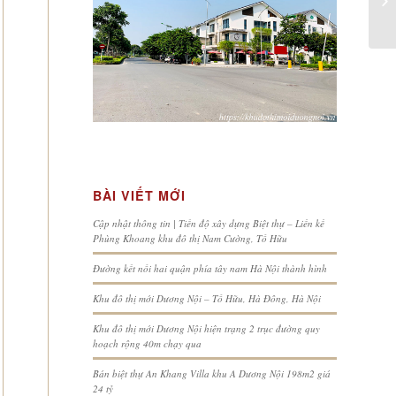
BÀI VIẾT MỚI
Cập nhật thông tin | Tiến độ xây dựng Biệt thự – Liền kề
Phùng Khoang khu đô thị Nam Cường, Tố Hữu
Đường kết nối hai quận phía tây nam Hà Nội thành hình
Khu đô thị mới Dương Nội – Tố Hữu, Hà Đông, Hà Nội
Khu đô thị mới Dương Nội hiện trạng 2 trục đường quy
hoạch rộng 40m chạy qua
Bán biệt thự An Khang Villa khu A Dương Nội 198m2 giá
24 tỷ