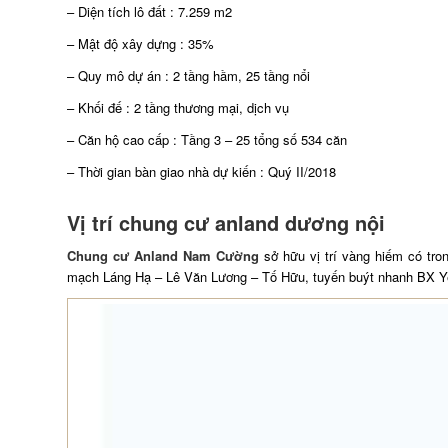
– Diện tích lô đất : 7.259 m2
– Mật độ xây dựng : 35%
– Quy mô dự án : 2 tầng hầm, 25 tầng nổi
– Khối đế : 2 tầng thương mại, dịch vụ
– Căn hộ cao cấp : Tầng 3 – 25 tổng số 534 căn
– Thời gian bàn giao nhà dự kiến : Quý II/2018
Vị trí chung cư anland dương nội
Chung cư Anland Nam Cường
sở hữu vị trí vàng hiếm có tro
mạch Láng Hạ – Lê Văn Lương – Tố Hữu, tuyến buýt nhanh BX Yên