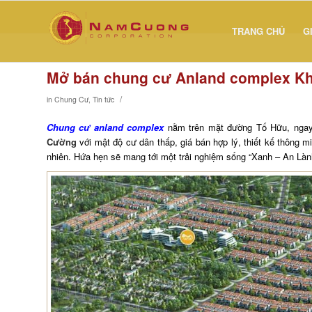
TRANG CHỦ
G
Mở bán chung cư Anland complex Khu
/
in
Chung Cư
,
Tin tức
Chung cư anland complex
nằm trên mặt đường Tố Hữu, ngay
Cường
với mật độ cư dân thấp, giá bán hợp lý, thiết kế thông m
nhiên. Hứa hẹn sẽ mang tới một trải nghiệm sống “Xanh – An Lành