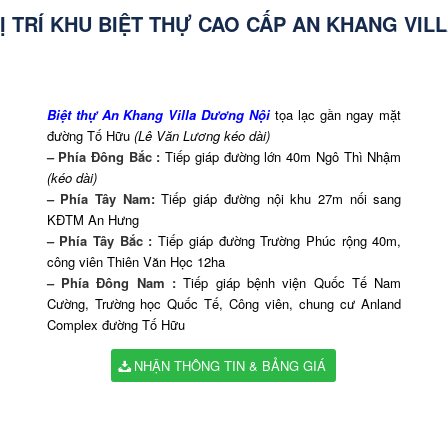
Ị TRÍ KHU BIỆT THỰ CAO CẤP AN KHANG VIL
Biệt thự An Khang Villa Dương Nội
tọa lạc gần ngay mặt
đường Tố Hữu
(Lê Văn Lương kéo dài)
– Phía Đông Bắc :
Tiếp giáp đường lớn 40m Ngô Thì Nhậm
(kéo dài)
– Phía Tây Nam:
Tiếp giáp đường nội khu 27m nối sang
KĐTM An Hưng
– Phía Tây Bắc :
Tiếp giáp đường Trường Phúc rộng 40m,
công viên Thiên Văn Học 12ha
– Phía Đông Nam :
Tiếp giáp bệnh viện Quốc Tế Nam
Cường, Trường học Quốc Tế, Công viên, chung cư Anland
Complex đường Tố Hữu
NHẬN THÔNG TIN & BẢNG GIÁ