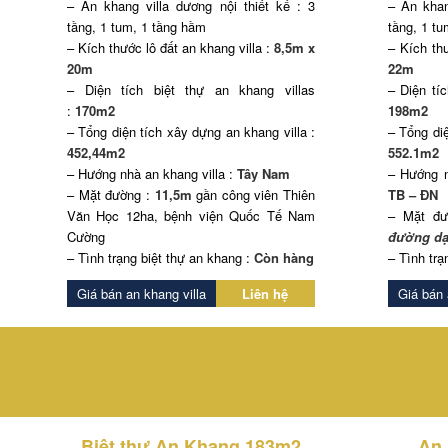
– An khang villa dương nội thiết kế : 3
– An khan
tầng, 1 tum, 1 tầng hầm
tầng, 1 t
– Kích thước lô đất an khang villa :
8,5m x
– Kích thư
20m
22m
– Diện tích biệt thự an khang villas
– Diện tíc
:
170m2
198m2
– Tổng diện tích xây dựng an khang villa :
– Tổng diệ
452,44m2
552.1m2
– Hướng nhà an khang villa :
Tây Nam
– Hướng n
– Mặt đường :
11,5m
gần công viên Thiên
TB – ĐN
Văn Học 12ha, bệnh viện Quốc Tế Nam
– Mặt đ
Cường
đường dạ
– Tình trạng biệt thự an khang :
Còn hàng
– Tình trạ
Giá bán an khang villa
Liên hệ
Giá bán 
TƯ VẤN BIỆT THỰ AN 
Biệt thự An Khang 183m2
An 