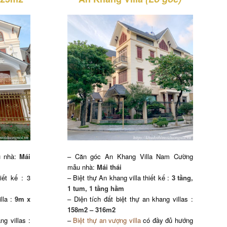
u nhà:
Mái
– Căn góc An Khang Villa Nam Cường
mẫu nhà:
Mái thái
iết kế : 3
– Biệt thự An khang villa thiết kế :
3 tầng,
1 tum, 1 tầng hầm
lla :
9m x
– Diện tích đất biệt thự an khang villas :
158m2 – 316m2
ng villas :
–
Biệt thự an vượng villa
có đầy đủ hướng