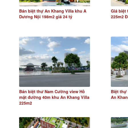
Bán biệt thự An Khang Villa khu A
Giá biệt
Dương Nội 198m2 giá 24 tỷ
225m2 
Bán biệt thư Nam Cường view Hồ
Biệt th
mặt đường 40m khu An Khang Villa
An Khang
225m2