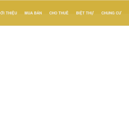
IỚI THIỆU
MUA BÁN
CHO THUÊ
BIỆT THỰ
CHUNG CƯ