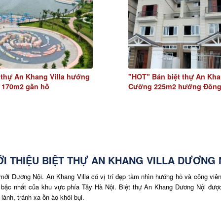
 thự An Khang Villa hướng
"HOT" Bán biệt thự An Kh
 170m2 gần hồ
Cường 225m2 hướng Đôn
ỚI THIỆU BIỆT THỰ AN KHANG VILLA DƯƠNG 
mới Dương Nội. An Khang Villa có vị trí đẹp tầm nhìn hướng hồ và công viên
i bậc nhất của khu vực phía Tây Hà Nội. Biệt thự An Khang Dương Nội được 
ành, tránh xa ồn ào khói bụi.