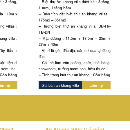
kế :
3 tầng,
– Biệt thự An khang villa thiết kế :
3 tầng,
1 tum, 1 tầng hầm
la :
10m x
– Diện tích đất biệt thự an khang villas :
175m2 – 351m2
ng villas :
– Hướng biệt thự an khang villa:
ĐB-TN-
TB-ĐN
ang villa :
– Mặt đường :
11,5m + 17,5m + 25m +
27m + 40m
Tây Bắc +
– Vị trí lô góc đắc địa, dân cư qua lại đông
đúc
ận tiện di
– Có thể làm văn phòng, cafe, nhà hàng,
h sầm uất
showroom, trường mầm non, hiệu thuốc
Còn hàng
– Tình trạng biệt thự an khang :
Còn hàng
iên hệ
Giá bán an khang villa
Liên hệ
LIÊN HỆ NGAY
225m2
An Khang Villa
(Lô góc)