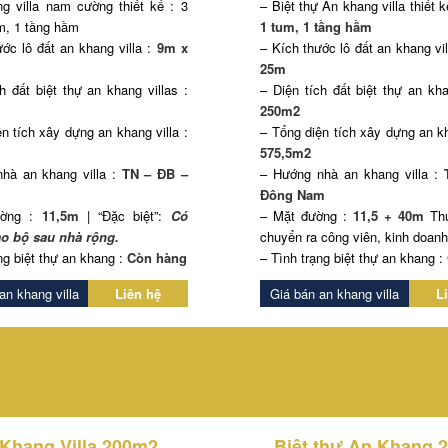
g villa nam cường thiết kế : 3
– Biệt thự An khang villa thiết 
um, 1 tầng hầm
1 tum, 1 tầng hầm
ớc lô đất an khang villa :
9m x
– Kích thước lô đất an khang vil
25m
h đất biệt thự an khang villas :
– Diện tích đất biệt thự an kha
250m2
n tích xây dựng an khang villa :
– Tổng diện tích xây dựng an kh
575,5m2
hà an khang villa :
TN – ĐB –
– Hướng nhà an khang villa :
Đông Nam
ường :
11,5m
| “Đặc biệt”:
Có
– Mặt đường :
11,5 + 40m
Thu
o bộ sau nhà rộng.
chuyển ra công viên, kinh doan
ng biệt thự an khang :
Còn hàng
– Tình trạng biệt thự an khang :
an khang villa
Liên hệ
Giá bán an khang villa
L
KHANG VILLA NAM CƯỜNG
Khang Villa 200m2
Biệt thự An Khang 