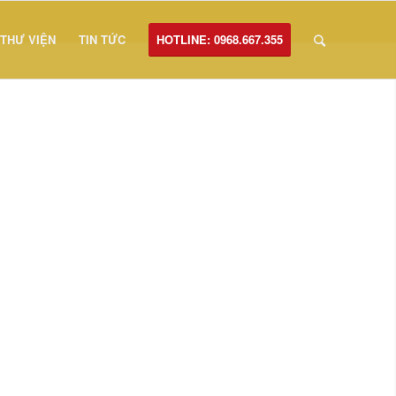
THƯ VIỆN
TIN TỨC
HOTLINE: 0968.667.355