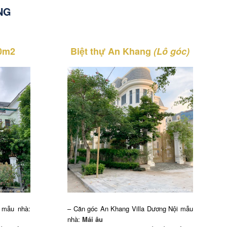
NG
50m2
Biệt thự An Khang
(Lô góc)
 mẫu nhà:
– Căn góc An Khang Villa Dương Nội mẫu
nhà:
Mái âu