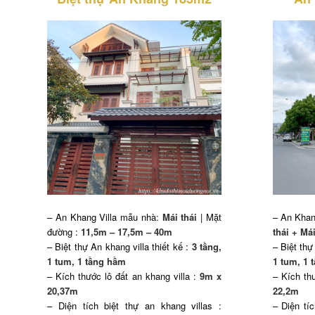
– An Khang Villa mẫu nhà:
Mái thái
| Mặt
– An Khan
đường :
11,5m – 17,5m – 40m
thái + Má
– Biệt thự An khang villa thiết kế :
3 tầng,
– Biệt thự
1 tum, 1 tầng hầm
1 tum, 1 
– Kích thước lô đất an khang villa :
9m x
– Kích thư
20,37m
22,2m
– Diện tích biệt thự an khang villas :
– Diện tíc