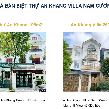
IÁ BÁN BIỆT THỰ AN KHANG VILLA NAM CƯỜ
 thự An Khang 198m2
An Khang Villa 2
ự An Khang Dương Nội mẫu nhà:
– An Khang Villa Nam Cường
Mái thái
View hồ điều hòa