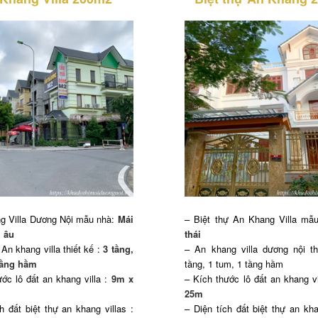
g Villa Dương Nội mẫu nhà:
Mái
– Biệt thự An Khang Villa mẫ
i âu
thái
 An khang villa thiết kế :
3 tầng,
– An khang villa dương nội th
tầng hầm
tầng, 1 tum, 1 tầng hầm
ớc lô đất an khang villa :
9m x
– Kích thước lô đất an khang vi
25m
h đất biệt thự an khang villas :
– Diện tích đất biệt thự an kha