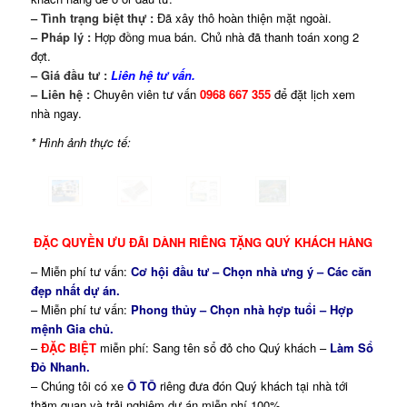
– Tình trạng biệt thự :
Đã xây thô hoàn thiện mặt ngoài.
– Pháp lý :
Hợp đồng mua bán. Chủ nhà đã thanh toán xong 2
đợt.
– Giá đầu tư :
Liên hệ tư vấn.
– Liên hệ :
Chuyên viên tư vấn
0968 667 355
để đặt lịch xem
nhà ngay.
* Hình ảnh thực tế:
ĐẶC QUYỀN ƯU ĐÃI DÀNH RIÊNG TẶNG QUÝ KHÁCH HÀNG
– Miễn phí tư vấn:
Cơ hội đầu tư – Chọn nhà ưng ý – Các căn
đẹp nhất dự án.
– Miễn phí tư vấn:
Phong thủy – Chọn nhà hợp tuổi – Hợp
mệnh Gia chủ.
–
ĐẶC BIỆT
miễn phí: Sang tên sổ đỏ cho Quý khách –
Làm Sổ
Đỏ Nhanh.
– Chúng tôi có xe
Ô TÔ
riêng đưa đón Quý khách tại nhà tới
thăm quan và trải nghiệm dự án miễn phí 100%.