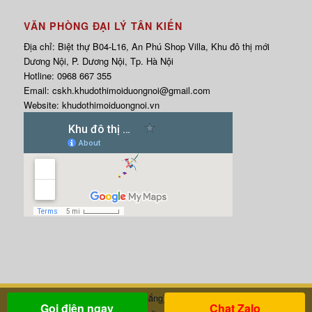
VĂN PHÒNG ĐẠI LÝ TÂN KIẾN
Địa chỉ: Biệt thự B04-L16, An Phú Shop Villa, Khu đô thị mới
Dương Nội, P. Dương Nội, Tp. Hà Nội
Hotline:
0968 667 355
Email:
cskh.khudothimoiduongnoi@gmail.com
Website:
khudothimoiduongnoi.vn
HOTLINE:
0968.667.355
(Mr. Thắng)
| © Copyright 2017 - WEBSITE
Gọi điện ngay
Chat Zalo