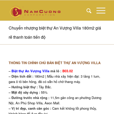
Chuyển nhượng biệt thự An Vượng Villa 180m2 giá
rẻ thanh toán tiến độ
THÔNG TIN CHÍNH CHỦ BÁN
BIỆT THỰ AN VƯỢNG VILLA
–
Biệt thự An Vượng Villa
mã lô :
B03.02
– Diện tích đất :
180m2 | Mẫu nhà xây hiện đại: 3 tầng 1 tum,
gara ô tô bên hông, đã có sẵn hố chờ thang máy.
– Hướng biệt thự :
Tây Bắc.
– Mật độ xây dựng :
55%
– Đường trước nhà rộng :
11,5m gần công an phường Dương
Nội, An Phú Shop Villa, Aeon Mall.
– Vị trí đẹp, canh căn góc :
Cam kết không lỗi phong thủy,
khách hàng để ở or đầu tư.