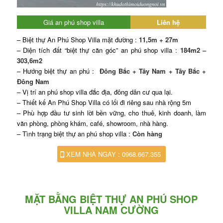
Giá an phú shop villa
Liên hệ
– Biệt thự An Phú Shop Villa mặt đường :
11,5m + 27m
– Diện tích đất “biệt thự căn góc” an phú shop villa :
184m2 –
303,6m2
– Hướng biệt thự an phú :
Đông Bắc + Tây Nam + Tây Bắc +
Đông Nam
– Vị trí an phú shop villa đắc địa, đông dân cư qua lại.
– Thiết kế An Phú Shop Villa có lối đi riêng sau nhà rộng 5m
– Phù hợp đầu tư sinh lời bền vững, cho thuê, kinh doanh, làm
văn phòng, phòng khám, café, showroom, nhà hàng.
– Tình trạng biệt thự an phú shop villa :
Còn hàng
XEM NHÀ NGAY : 0968.667.355
MẶT BẰNG BIỆT THỰ AN PHÚ SHOP
VILLA NAM CƯỜNG