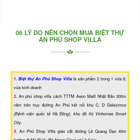
06 LÝ DO NÊN CHỌN MUA BIỆT THỰ
AN PHÚ SHOP VILLA
1.
Biệt thự An Phú Shop Villa
là sản phẩm 2 trong 1 vừa ở,
vừa kinh doanh
2.
An phú shop villa cách TTTM Aeon Maill Nhật Bản 300m
nằm trên trục đường An Phú kết nối khu C, D Geleximco
(Bệnh viện quốc tế Hà Đông), khu đô thị Vinhomes Smart
City.
3.
An Phú Shop Villa giao cắt đường Lê Quang Đạo 40m
hướng đi Mỹ Đình
(Bộ Ngoại Giao) chỉ 2,8 km