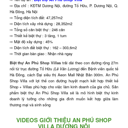
⇨ Địa chỉ : KĐTM Dương Nội, đường Tố Hữu, P. Dương Nội, Q.
Hà Đông, Hà Nội
⇨ Tổng diện tích đất: 47,257m2
⇨ Diện tích xây nhà dựng : 28,352m2
⇨ Tổng số căn biệt thự : 246 căn
⇨ Thiết kế biệt thự : 3 tầng, 1 tum
⇨ Mật độ xây dựng : 45%
⇨ Diện tích đất biệt thự : 162 – 303,6m2
⇨ Thời gian bàn giao : Nhận nhà ngay
Biệt thự An Phú Shop Villas
trải dài theo con đường rộng 27m
nối từ trục đường Tố Hữu
(Lê Văn Lương)
đến Bệnh viên quốc tế
Hà Đông, cách Đại siêu thị Aeon Mall Nhật Bản 300m. An Phú
Shop Villa với lợi thế con đường huyệt mạch kết hợp thiết kế
Shop + Villas phù hợp cho việc làm kinh doanh của gia chủ. Sản
phẩm biệt thự An Phú Shop Villa sẽ là mô hình biệt thự kinh
doanh lý tưởng cho những gia đình muốn kết hợp giữa làm
thương mại và sinh sống
VIDEOS GIỚI THIỆU AN PHÚ SHOP
VILLA DƯƠNG NỘI