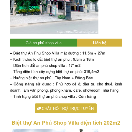
Giá an phú shop villa
Liên hệ
– Biệt thự An Phú Shop Villa mặt đường :
11,5m + 27m
– Kích thước lô đất biệt thự an phú :
9,5m x 18m
– Diện tích đất an phú shop villa :
171m2
– Tổng diện tích xây dựng biệt thự an phú:
319,4m2
– Hướng biệt thự an phú :
Tây Nam + Đông Bắc
– Công năng sử dụng :
Phù hợp để ở, đầu tư, cho thuê, kinh
doanh, làm văn phòng, phòng khám, café, showroom, nhà hàng.
– Tình trạng biệt thự an phú shop villa :
Còn hàng
CHÁT HỖ TRỢ TRỰC TUYẾN
Biệt thự An Phú Shop Villa diện tích 202m2