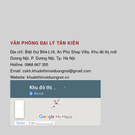
VĂN PHÒNG ĐẠI LÝ TÂN KIẾN
Địa chỉ: Biệt thự B04-L16, An Phú Shop Villa, Khu đô thị mới
Dương Nội, P. Dương Nội, Tp. Hà Nội
Hotline:
0968 667 355
Email:
cskh.khudothimoiduongnoi@gmail.com
Website:
khudothimoiduongnoi.vn