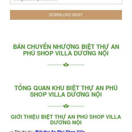
BÁN CHUYỂN NHƯỢNG BIỆT THỰ AN
PHÚ SHOP VILLA DƯƠNG NỘI
TỔNG QUAN KHU BIỆT THỰ AN PHÚ
SHOP VILLA DƯƠNG NỘI
GIỚI THIỆU BIỆT THỰ AN PHÚ SHOP VILLA
DƯƠNG NỘI
⇨ Tên dự án :
Biệt thự An Phú Shop Villa