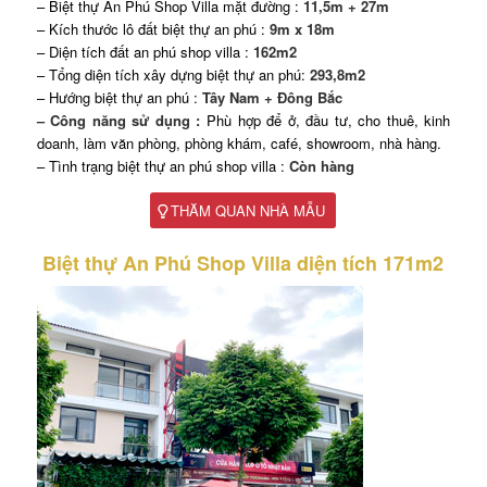
– Biệt thự An Phú Shop Villa mặt đường :
11,5m + 27m
– Kích thước lô đất biệt thự an phú :
9m x 18m
– Diện tích đất an phú shop villa :
162m2
– Tổng diện tích xây dựng biệt thự an phú:
293,8m2
– Hướng biệt thự an phú :
Tây Nam + Đông Bắc
– Công năng sử dụng :
Phù hợp để ở, đầu tư, cho thuê, kinh
doanh, làm văn phòng, phòng khám, café, showroom, nhà hàng.
– Tình trạng biệt thự an phú shop villa :
Còn hàng
THĂM QUAN NHÀ MẪU
Biệt thự An Phú Shop Villa diện tích 171m2