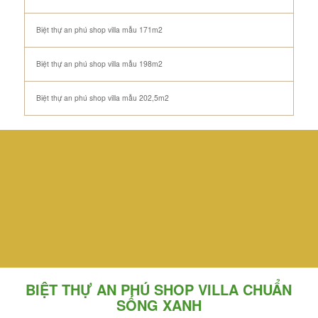
Biệt thự an phú shop villa mẫu 171m2
Biệt thự an phú shop villa mẫu 198m2
Biệt thự an phú shop villa mẫu 202,5m2
DANH SÁCH QUỸ CĂN
CHUYỂN NHƯỢNG GIÁ RẺ
LIÊN HỆ NGAY : 0968.667.355
BIỆT THỰ AN PHÚ SHOP VILLA CHUẨN
SỐNG XANH