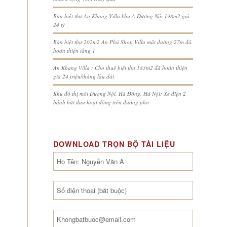
Bán biệt thự An Khang Villa khu A Dương Nội 198m2 giá
24 tỷ
Bán biệt thự 202m2 An Phú Shop Villa mặt đường 27m đã
hoàn thiện tầng 1
An Khang Villa : Cho thuê biệt thự 183m2 đã hoàn thiện
giá 24 triệu/tháng lâu dài
Khu đô thị mới Dương Nội, Hà Đông, Hà Nội: Xe điện 2
bánh bắt đầu hoạt động trên đường phố
DOWNLOAD TRỌN BỘ TÀI LIỆU