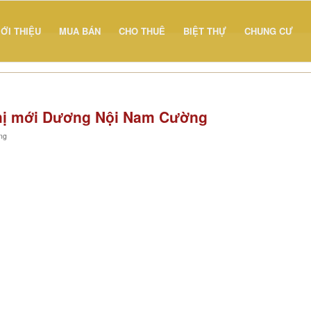
IỚI THIỆU
MUA BÁN
CHO THUÊ
BIỆT THỰ
CHUNG CƯ
thị mới Dương Nội Nam Cường
ng