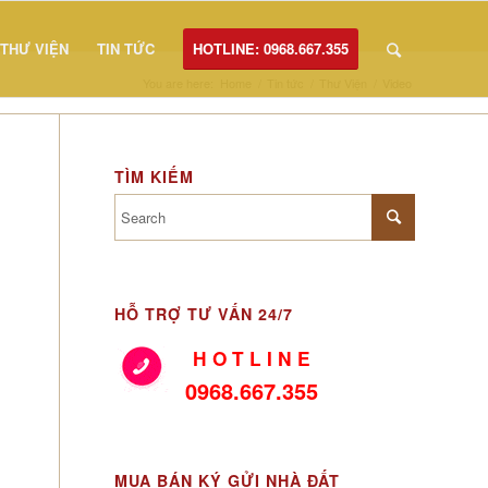
THƯ VIỆN
TIN TỨC
HOTLINE: 0968.667.355
You are here:
Home
/
Tin tức
/
Thư Viện
/
Video
TÌM KIẾM
HỖ TRỢ TƯ VẤN 24/7
H O T L I N E
0968.667.355
MUA BÁN KÝ GỬI NHÀ ĐẤT