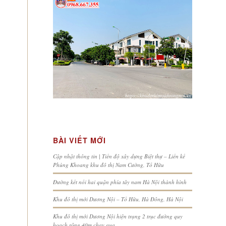
BÀI VIẾT MỚI
Cập nhật thông tin | Tiến độ xây dựng Biệt thự – Liền kề
Phùng Khoang khu đô thị Nam Cường, Tố Hữu
Đường kết nối hai quận phía tây nam Hà Nội thành hình
Khu đô thị mới Dương Nội – Tố Hữu, Hà Đông, Hà Nội
Khu đô thị mới Dương Nội hiện trạng 2 trục đường quy
hoạch rộng 40m chạy qua