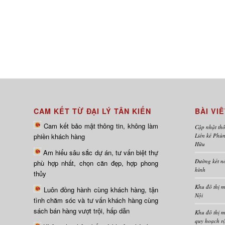
CAM KẾT TỪ ĐẠI LÝ TÂN KIẾN
BÀI VI
Cam kết bảo mật thông tin, không làm
Cập nhật thô
Liền kề Phù
phiền khách hàng
Hữu
Am hiểu sâu sắc dự án, tư vấn biệt thự
Đường kết nố
phù hợp nhất, chọn căn đẹp, hợp phong
hình
thủy
Khu đô thị 
Luôn đồng hành cùng khách hàng, tận
Nội
tình chăm sóc và tư vấn khách hàng cùng
sách bán hàng vượt trội, hấp dẫn
Khu đô thị m
quy hoạch r