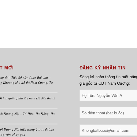
ÊT MỚI
ĐĂNG KÝ NHẬN TIN
Đăng ký nhận thông tin mặt bằn
ng tin | Tiến độ xây dựng Biệt thự –
ng Khoang khu đô thị Nam Cường, Tố
giá gốc từ CĐT Nam Cường:
i hai quận phía tây nam Hà Nội thành
mới Dương Nội – Tố Hữu, Hà Đông, Hà
ới Dương Nội hiện trạng 2 trục đường
ộng 40m chạy qua