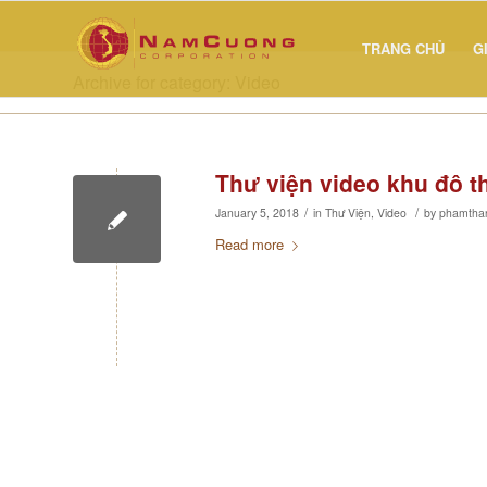
TRANG CHỦ
G
Archive for category: Video
Thư viện video khu đô 
/
/
January 5, 2018
in
Thư Viện
,
Video
by
phamtha
Read more