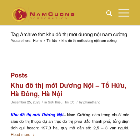
Tag Archive for: khu đô thị mới dương nội nam cường
You are here:
Home
/
Tin tức
/
khu đô thị mới dương nội nam cường
Posts
Khu đô thị mới Dương Nội – Tố Hữu,
Hà Đông, Hà Nội
/
/
December 25, 2023
in
Giới Thiệu
,
Tin tức
by
phamthang
Khu đô thị mới Dương Nội
– Nam Cường
nằm trong chuỗi các
siêu đô thị thuộc dự án trục đô thị phía Bắc thành phố, tổng diện
tích qui hoạch: 197,3 ha, quy mô dân số: 2,5 – 3 vạn người.
Read more