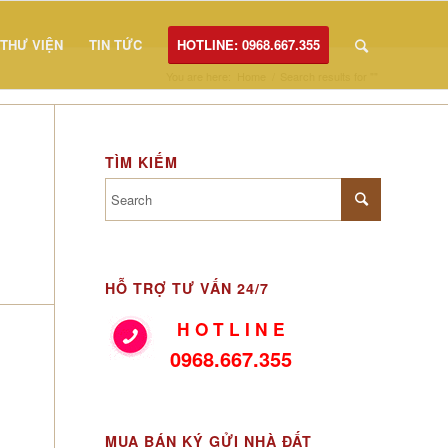
THƯ VIỆN
TIN TỨC
HOTLINE: 0968.667.355
You are here:
Home
/
Search results for ""
TÌM KIẾM
HỖ TRỢ TƯ VẤN 24/7
H O T L I N E
0968.667.355
MUA BÁN KÝ GỬI NHÀ ĐẤT