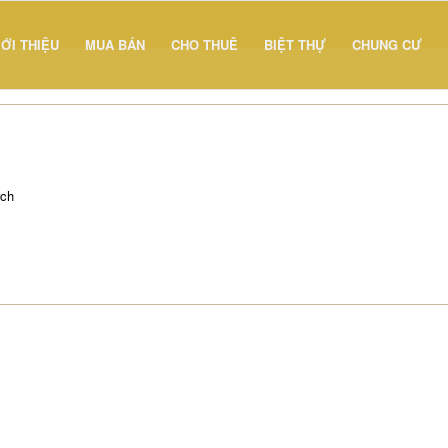
IỚI THIỆU
MUA BÁN
CHO THUÊ
BIỆT THỰ
CHUNG CƯ
rch