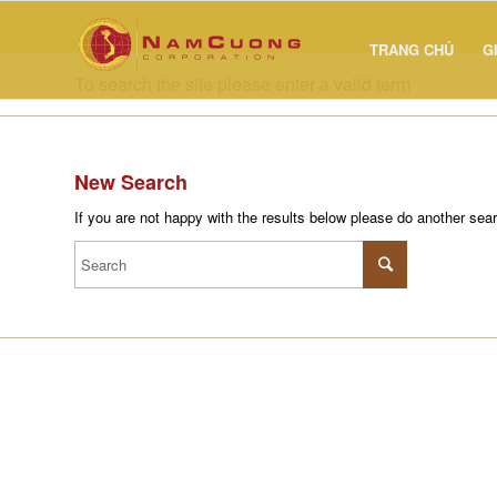
TRANG CHỦ
G
To search the site please enter a valid term
New Search
If you are not happy with the results below please do another sea