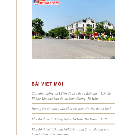
BÀI VIẾT MỚI
Cập nhật thông tin | Tiến độ xây dựng Biệt thự – Liền kề
Phùng Khoang khu đô thị Nam Cường, Tố Hữu
Đường kết nối hai quận phía tây nam Hà Nội thành hình
Khu đô thị mới Dương Nội – Tố Hữu, Hà Đông, Hà Nội
Khu đô thị mới Dương Nội hiện trạng 2 trục đường quy
hoạch rộng 40m chạy qua