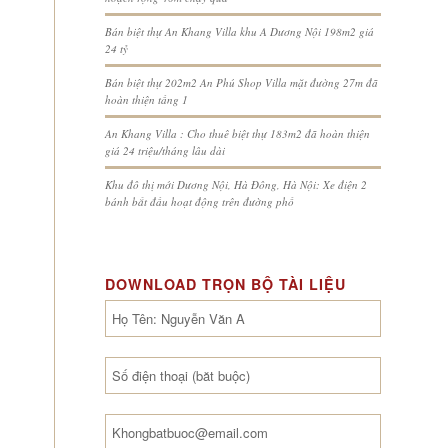
Bán biệt thự An Khang Villa khu A Dương Nội 198m2 giá
24 tỷ
Bán biệt thự 202m2 An Phú Shop Villa mặt đường 27m đã
hoàn thiện tầng 1
An Khang Villa : Cho thuê biệt thự 183m2 đã hoàn thiện
giá 24 triệu/tháng lâu dài
Khu đô thị mới Dương Nội, Hà Đông, Hà Nội: Xe điện 2
bánh bắt đầu hoạt động trên đường phố
DOWNLOAD TRỌN BỘ TÀI LIỆU