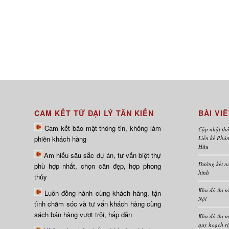
CAM KẾT TỪ ĐẠI LÝ TÂN KIẾN
BÀI VI
Cam kết bảo mật thông tin, không làm
Cập nhật thô
Liền kề Phù
phiền khách hàng
Hữu
Am hiểu sâu sắc dự án, tư vấn biệt thự
Đường kết nố
phù hợp nhất, chọn căn đẹp, hợp phong
hình
thủy
Khu đô thị 
Luôn đồng hành cùng khách hàng, tận
Nội
tình chăm sóc và tư vấn khách hàng cùng
sách bán hàng vượt trội, hấp dẫn
Khu đô thị m
quy hoạch r