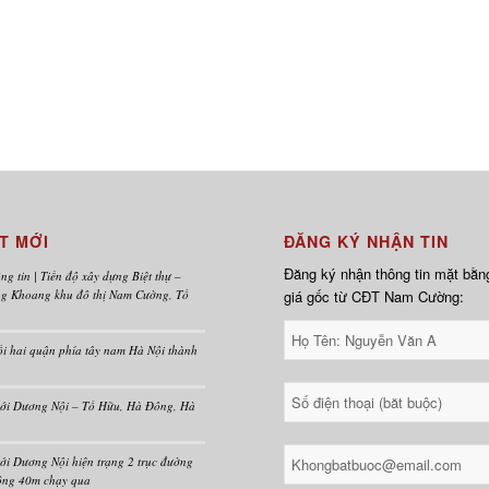
ÊT MỚI
ĐĂNG KÝ NHẬN TIN
Đăng ký nhận thông tin mặt bằn
ng tin | Tiến độ xây dựng Biệt thự –
ng Khoang khu đô thị Nam Cường, Tố
giá gốc từ CĐT Nam Cường:
i hai quận phía tây nam Hà Nội thành
mới Dương Nội – Tố Hữu, Hà Đông, Hà
ới Dương Nội hiện trạng 2 trục đường
ộng 40m chạy qua